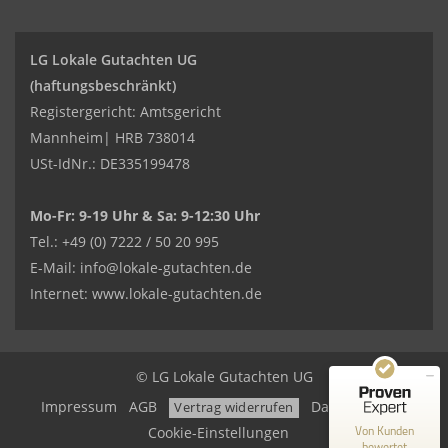
LG Lokale Gutachten UG
(haftungsbeschränkt)
Registergericht: Amtsgericht
Mannheim| HRB 738014
USt-IdNr.: DE335199478
Mo-Fr: 9-19 Uhr & Sa: 9-12:30 Uhr
Kundenbewertungen und Erfahrungen zu
Tel.: +49 (0) 7222 / 50 20 995
LG Lokale Gutachten UG (haftungsbeschränkt)
E-Mail:
info@lokale-gutachten.de
SEHR GUT
100%
Internet:
www.lokale-gutachten.de
Empfehlungen auf
ProvenExpert.com
4,85 / 5,00
250
30
© LG Lokale Gutachten UG
Bewertungen auf
Impressum
AGB
Datenschutz
Bewertungen von 5
Vertrag widerrufen
ProvenExpert.com
anderen Quellen
Von Kunden
Cookie-Einstellungen
bewertet