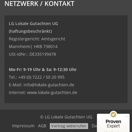
NETZWERK / KONTAKT
LG Lokale Gutachten UG
(haftungsbeschränkt)
Registergericht: Amtsgericht
Mannheim| HRB 738014
USt-IdNr.: DE335199478
Mo-Fr: 9-19 Uhr & Sa: 9-12:30 Uhr
Kundenbewertungen und Erfahrungen zu
Tel.: +49 (0) 7222 / 50 20 995
LG Lokale Gutachten UG (haftungsbeschränkt)
E-Mail:
info@lokale-gutachten.de
SEHR GUT
100%
Internet:
www.lokale-gutachten.de
Empfehlungen auf
ProvenExpert.com
4,85 / 5,00
250
30
© LG Lokale Gutachten UG
Bewertungen auf
Impressum
AGB
Datenschutz
Bewertungen von 5
Vertrag widerrufen
ProvenExpert.com
anderen Quellen