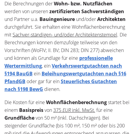
Die Berechnungen der
Wohn- bzw. Nutzflächen
werden von unseren
zertifizierten Sachverständigen
und Partner u.a.
Bauingenieure
und/oder
Architekten
durchgeführt. Sie erhalten eine Wohnflächenberechnung
mit
Sachver-ständigen- und/oder Architektenstempel
. Die
Berechnungen können demzufolge teilweise von den
Vorschriften (WoFlV; II. BV; DIN 283; DIN 277) abweichen
und können als Grundlage für eine
professionelle
Wertermittlung
, ein
Verkehrswertgutachten nach
§194 BauGB
ein
Beleihungswertgutachten nach §16
PfandGB
oder gar für ein
Steuerliches Gutachten
nach §198 BewG
dienen.
Die Kosten für eine
Wohnflächenberechnung
startet bei
einem
Basispreis
von
375
EUR
inkl. MwSt.
für eine
Grundfläche
von 50 m² (inkl. Dachschrägen). Bei
steigender Grundfläche (bis 100 m², 150 m² oder bis 200
m²) sind die Aufwendungen entsprechend anzupassen, die