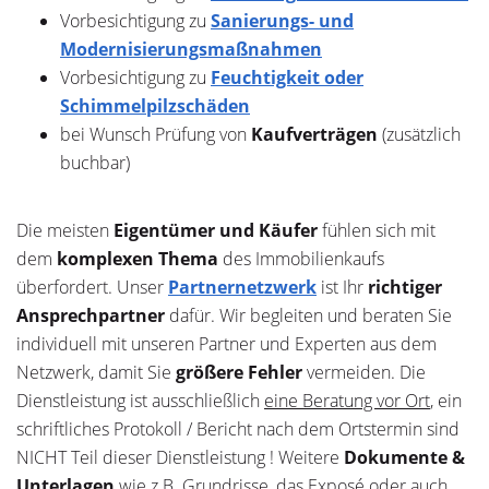
Vorbesichtigung zu
Sanierungs- und
Modernisierungsmaßnahmen
Vorbesichtigung zu
Feuchtigkeit oder
Schimmelpilzschäden
bei Wunsch Prüfung von
Kaufverträgen
(zusätzlich
buchbar)
Die meisten
Eigentümer und Käufer
fühlen sich mit
dem
komplexen Thema
des Immobilienkaufs
überfordert. Unser
Partnernetzwerk
ist Ihr
richtiger
Ansprechpartner
dafür. Wir begleiten und beraten Sie
individuell mit unseren Partner und Experten aus dem
Netzwerk, damit Sie
größere Fehler
vermeiden. Die
Dienstleistung ist ausschließlich
eine Beratung vor Ort
, ein
schriftliches Protokoll / Bericht nach dem Ortstermin sind
NICHT Teil dieser Dienstleistung ! Weitere
Dokumente &
Unterlagen
wie z.B. Grundrisse, das Exposé oder auch