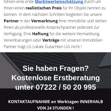
führen eine erste
Marktwerteinschätzung
durch um
Ihnen einen
realistischen Preis
für Ihr Objekt nennen zu
können. In dem nächsten Schritten begleiten Sie unsere
Partner
in der
Vermarktung
Ihrer Immobilie und stehen
Ihnen als professionelle Ansprechpartner jederzeit zur
Verfügung. Eine
Haftung
für die weitere Vermarktung,
Vereinbarungen oder
Verträge
mit unseren Immobilien
Partner trägt LG Lokale Gutachten UG nicht !
Sie haben Fragen?
Kostenlose Erstberatung
unter 07222 / 50 20 995
KONTAKTAUFNAHME an Werktagen INNERHALB
VON 24 STUNDEN !