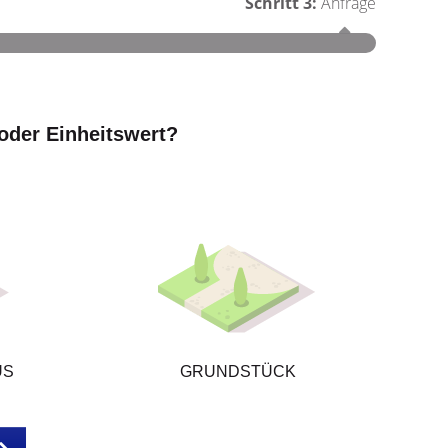
Schritt 3:
Anfrage
Schritt 1
oder Einheitswert?
Wie groß
US
GRUNDSTÜCK