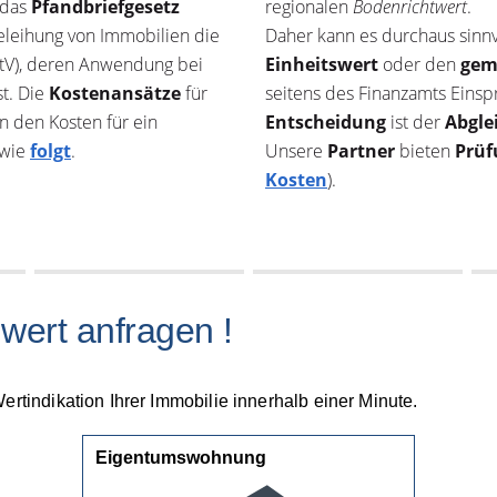
 das
Pfandbriefgesetz
regionalen
Bodenrichtwert
.
Beleihung von Immobilien die
Daher kann es durchaus sinnv
tV), deren Anwendung bei
Einheitswert
oder den
gem
st. Die
Kostenansätze
für
seitens des Finanzamts Einsp
n den Kosten für ein
Entscheidung
ist der
Abgle
 wie
folgt
.
Unsere
Partner
bieten
Prüf
Kosten
).