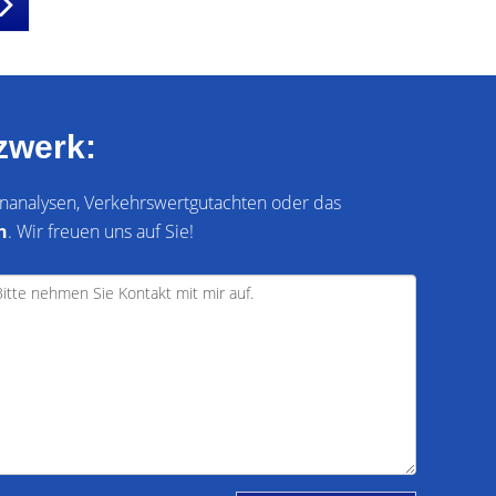
zwerk:
ienanalysen, Verkehrswertgutachten oder das
h
. Wir freuen uns auf Sie!
Kundenbewertungen und Erfahrungen zu
LG Lokale Gutachten UG (haftungsbeschränkt)