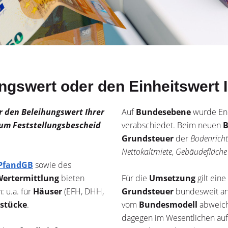
ngswert oder den Einheitswert I
r den Beleihungswert Ihrer
Auf
Bundesebene
wurde En
zum Feststellungsbescheid
verabschiedet. Beim neuen
B
Grundsteuer
der
Bodenricht
Nettokaltmiete
,
Gebäudefläche
 PfandGB
sowie des
Wertermittlung
bieten
Für die
Umsetzung
gilt eine
: u.a. für
Häuser
(EFH, DHH,
Grundsteuer
bundesweit a
stücke
.
vom
Bundesmodell
abweich
dagegen im Wesentlichen au