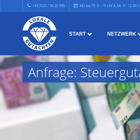
+49 7222 / 50 20 995
MO bis FR: 9 - 19 Uhr & SA: 9 - 12:30 U
START
NETZWERK
Anfrage: Steuergu