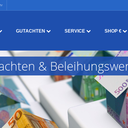
hr
GUTACHTEN
SERVICE
SHOP €
tachten & Beleihungswer