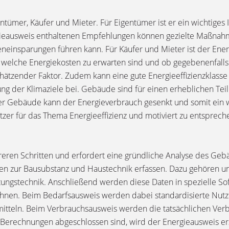
gentümer, Käufer und Mieter. Für Eigentümer ist er ein wichtig
rgieausweis enthaltenen Empfehlungen können gezielte Maßnah
teneinsparungen führen kann. Für Käufer und Mieter ist der En
, welche Energiekosten zu erwarten sind und ob gegebenenfalls
rschätzender Faktor. Zudem kann eine gute Energieeffizienzklas
ung der Klimaziele bei. Gebäude sind für einen erheblichen T
ter Gebäude kann der Energieverbrauch gesenkt und somit ein w
utzer für das Thema Energieeffizienz und motiviert zu entspr
hreren Schritten und erfordert eine gründliche Analyse des Ge
ten zur Bausubstanz und Haustechnik erfassen. Dazu gehören un
ungstechnik. Anschließend werden diese Daten in spezielle S
nen. Beim Bedarfsausweis werden dabei standardisierte Nutz
mitteln. Beim Verbrauchsausweis werden die tatsächlichen Verb
erechnungen abgeschlossen sind, wird der Energieausweis er