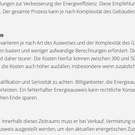
gen zur Verbesserung der Energieeffizienz. Diese Empfehlunge
n. Der gesamte Prozess kann je nach Komplexität des Gebäudes
es
s variieren je nach Art des Ausweises und der Komplexität des 
ten basiert und weniger aufwändige Berechnungen erfordert. Di
d daher teurer. Die Kosten hierfür können zwischen 300 und 5
 die Kosten auch höher ausfallen, insbesondere wenn zusätzlic
ualifikation und Seriosität zu achten. Billiganbieter, die Energ
rleisten. Ein fehlerhafter Energieausweis kann rechtliche Kons
schen Ende sparen.
tig. Innerhalb dieses Zeitraums muss er bei Verkauf, Vermietun
ausweis ausgestellt werden, um den aktuellen energetischen Z