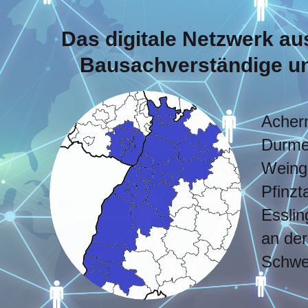
Das digitale Netzwerk au
Bausachverständige und
Achern
Durmer
Weinga
Pfinzt
Essli
an der
Schwet