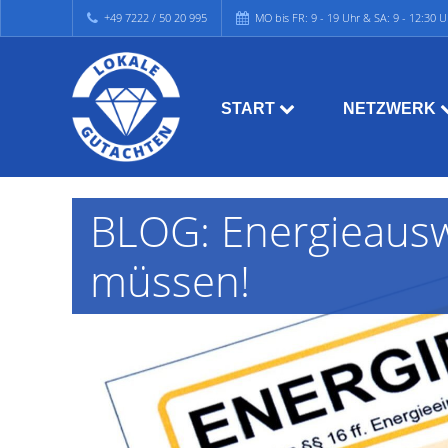
+49 7222 / 50 20 995
MO bis FR: 9 - 19 Uhr & SA: 9 - 12:30 U
START
NETZWERK
BLOG: Energieauswe
müssen!