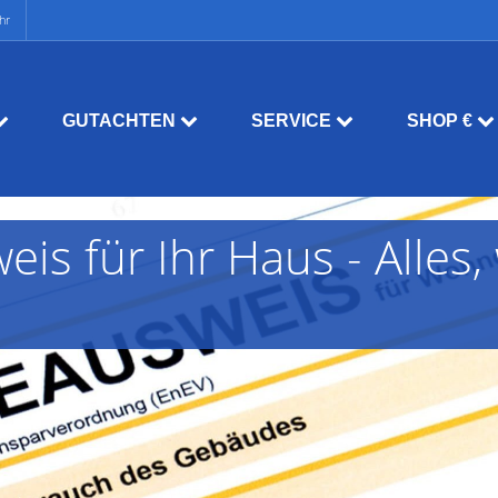
hr
GUTACHTEN
SERVICE
SHOP €
is für Ihr Haus - Alles,