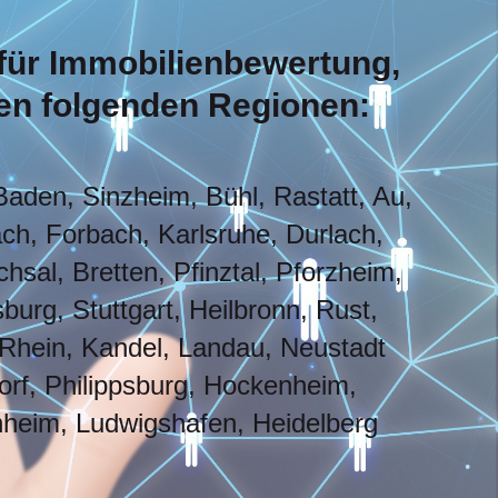
 für Immobilienbewertung,
den folgenden Regionen:
Baden, Sinzheim, Bühl, Rastatt, Au,
h, Forbach, Karlsruhe, Durlach,
hsal, Bretten, Pfinztal, Pforzheim,
burg, Stuttgart, Heilbronn, Rust,
Rhein, Kandel, Landau, Neustadt
rf, Philippsburg, Hockenheim,
heim, Ludwigshafen, Heidelberg