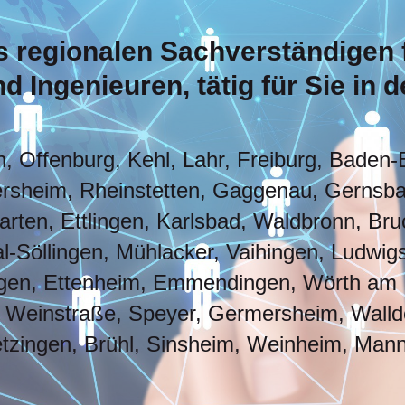
s regionalen Sachverständigen
 Ingenieuren, tätig für Sie in 
, Offenburg, Kehl, Lahr, Freiburg, Baden-
sheim, Rheinstetten, Gaggenau, Gernsbac
rten, Ettlingen, Karlsbad, Waldbronn, Bruc
al-Söllingen, Mühlacker, Vaihingen, Ludwigs
ngen, Ettenheim, Emmendingen, Wörth am 
 Weinstraße, Speyer, Germersheim, Walldo
zingen, Brühl, Sinsheim, Weinheim, Mann