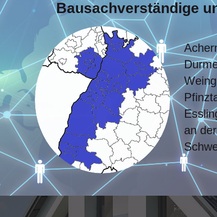
Bausachverständige und
Achern
Durmer
Weinga
Pfinzt
Essli
an der
Schwet