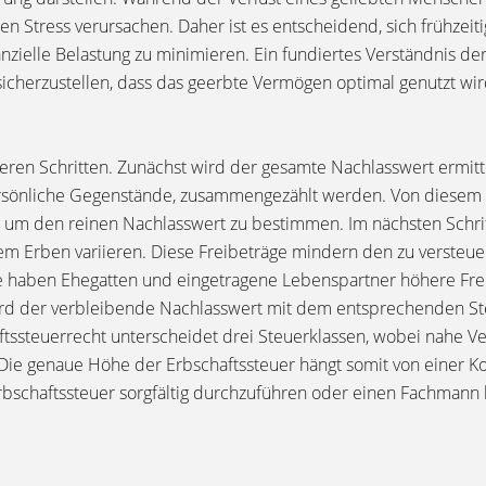
n Stress verursachen. Daher ist es entscheidend, sich frühzeit
zielle Belastung zu minimieren. Ein fundiertes Verständnis de
 sicherzustellen, dass das geerbte Vermögen optimal genutzt wir
reren Schritten. Zunächst wird der gesamte Nachlasswert ermit
ersönliche Gegenstände, zusammengezählt werden. Von diese
um den reinen Nachlasswert zu bestimmen. Im nächsten Schritt
m Erben variieren. Diese Freibeträge mindern den zu versteu
se haben Ehegatten und eingetragene Lebenspartner höhere Frei
d der verbleibende Nachlasswert mit dem entsprechenden Steue
tssteuerrecht unterscheidet drei Steuerklassen, wobei nahe Ve
Die genaue Höhe der Erbschaftssteuer hängt somit von einer K
rbschaftssteuer sorgfältig durchzuführen oder einen Fachmann h