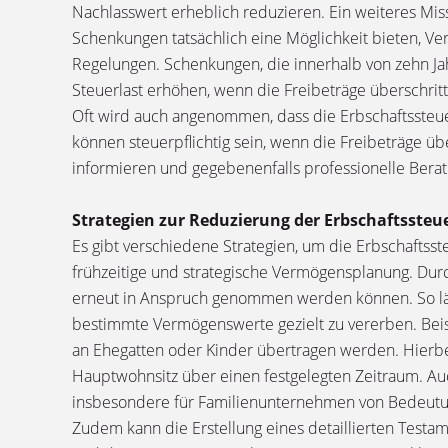
Nachlasswert erheblich reduzieren. Ein weiteres Mis
Schenkungen tatsächlich eine Möglichkeit bieten, Ve
Regelungen. Schenkungen, die innerhalb von zehn J
Steuerlast erhöhen, wenn die Freibeträge überschrit
Oft wird auch angenommen, dass die Erbschaftssteuer
können steuerpflichtig sein, wenn die Freibeträge übe
informieren und gegebenenfalls professionelle Bera
Strategien zur Reduzierung der Erbschaftssteu
Es gibt verschiedene Strategien, um die Erbschaftsst
frühzeitige und strategische Vermögensplanung. Dur
erneut in Anspruch genommen werden können. So läss
bestimmte Vermögenswerte gezielt zu vererben. Beis
an Ehegatten oder Kinder übertragen werden. Hierbei
Hauptwohnsitz über einen festgelegten Zeitraum. A
insbesondere für Familienunternehmen von Bedeutun
Zudem kann die Erstellung eines detaillierten Testam