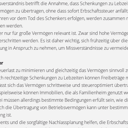
sverständnis betrifft die Annahme, dass Schenkungen zu Lebzei
rmögen zu übertragen, ohne dass sofort Erbschaftssteuer anfäll
ahren vor dem Tod des Schenkers erfolgen, werden zusammen 
ten werden.
 nur für große Vermögen relevant ist. Zwar sind hohe Vermögen
rschritten werden. Es ist daher wichtig, sich frühzeitig über di
tung in Anspruch zu nehmen, um Missverständnisse zu vermeiden
er
euerlast zu minimieren und gleichzeitig das Vermögen sinnvoll z
ch rechtzeitige Schenkungen zu Lebzeiten können Freibeträge m
t sich das Vermögen schrittweise und steueroptimiert übertrag
pielsweise können Immobilien, die als Familienheim genutzt w
 müssen allerdings bestimmte Bedingungen erfüllt sein, wie di
uch die Übertragung von Betriebsvermögen kann unter bestimmt
g ist.
ents und die sorgfältige Nachlassplanung helfen, die Erbschaft