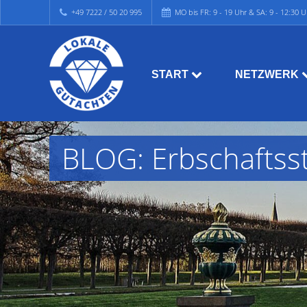
+49 7222 / 50 20 995
MO bis FR: 9 - 19 Uhr & SA: 9 - 12:30 U
START
NETZWERK
BLOG: Erbschaftsst