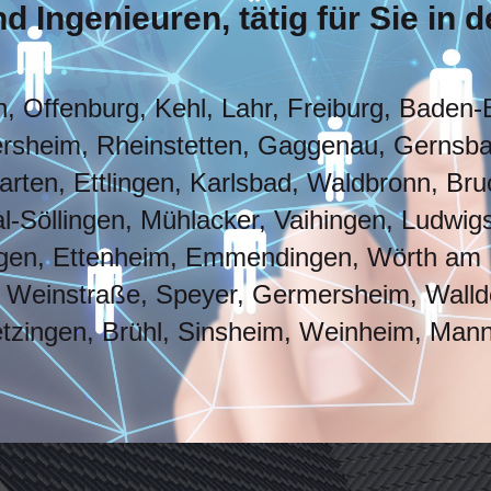
 Ingenieuren, tätig für Sie in 
, Offenburg, Kehl, Lahr, Freiburg, Baden-
sheim, Rheinstetten, Gaggenau, Gernsbac
rten, Ettlingen, Karlsbad, Waldbronn, Bruc
al-Söllingen, Mühlacker, Vaihingen, Ludwigs
ngen, Ettenheim, Emmendingen, Wörth am 
 Weinstraße, Speyer, Germersheim, Walldo
zingen, Brühl, Sinsheim, Weinheim, Mann