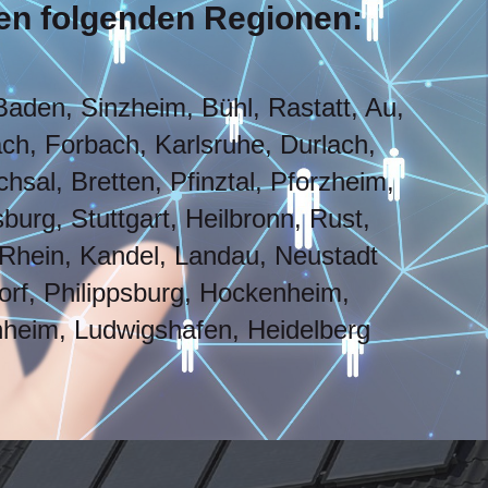
den folgenden Regionen:
Baden, Sinzheim, Bühl, Rastatt, Au,
h, Forbach, Karlsruhe, Durlach,
hsal, Bretten, Pfinztal, Pforzheim,
burg, Stuttgart, Heilbronn, Rust,
Rhein, Kandel, Landau, Neustadt
rf, Philippsburg, Hockenheim,
heim, Ludwigshafen, Heidelberg