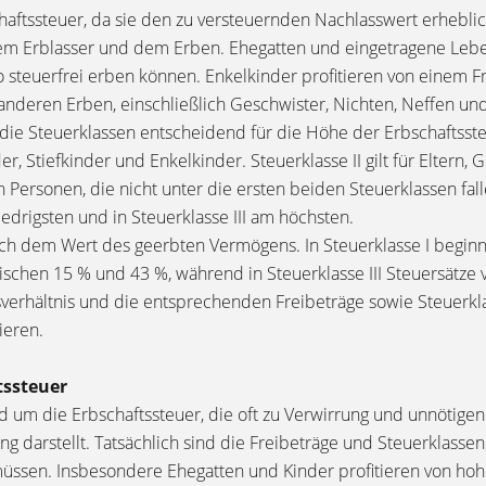
chaftssteuer, da sie den zu versteuernden Nachlasswert erhebli
em Erblasser und dem Erben. Ehegatten und eingetragene Lebe
 steuerfrei erben können. Enkelkinder profitieren von einem Fr
e anderen Erben, einschließlich Geschwister, Nichten, Neffen u
ie Steuerklassen entscheidend für die Höhe der Erbschaftssteue
, Stiefkinder und Enkelkinder. Steuerklasse II gilt für Eltern,
en Personen, die nicht unter die ersten beiden Steuerklassen fa
edrigsten und in Steuerklasse III am höchsten.
nach dem Wert des geerbten Vermögens. In Steuerklasse I begin
zwischen 15 % und 43 %, während in Steuerklasse III Steuersätze
tsverhältnis und die entsprechenden Freibeträge sowie Steuerkl
ieren.
tssteuer
 um die Erbschaftssteuer, die oft zu Verwirrung und unnötigen Ä
g darstellt. Tatsächlich sind die Freibeträge und Steuerklassen 
müssen. Insbesondere Ehegatten und Kinder profitieren von ho