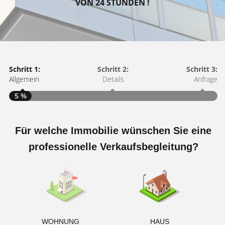
VON 24 STUNDEN !
Schritt 1:
Schritt 2:
Schritt 3:
Allgemein
Details
Anfrage
5 %
Für welche Immobilie wünschen Sie eine
S
A
professionelle Verkaufsbegleitung?
W
<
WOHNUNG
HAUS