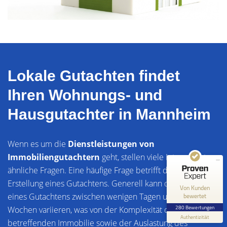
Lokale Gutachten findet
Kundenbewertungen und Erfahrungen zu
Ihren Wohnungs- und
LG Lokale Gutachten UG (haftungsbeschränkt)
Hausgutachter in Mannheim
SEHR GUT
100%
Empfehlungen auf
ProvenExpert.com
4,85 / 5,00
Wenn es um die
Dienstleistungen von
Immobiliengutachtern
geht, stellen viele Interessierte
250
30
ähnliche Fragen. Eine häufige Frage betrifft die Dauer der
Bewertungen auf
Bewertungen von 5
ProvenExpert.com
Erstellung eines Gutachtens. Generell kann die Anfertigung
anderen Quellen
Von Kunden
eines Gutachtens zwischen wenigen Tagen und mehreren
bewertet
Blick aufs ProvenExpert-Profil werfen
280 Bewertungen
Wochen variieren, was von der Komplexität der
Authentizität
26.7.2026
betreffenden Immobilie sowie der Auslastung des