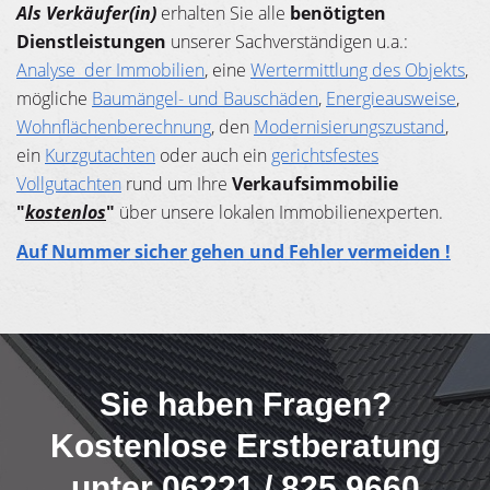
Als Verkäufer(in)
erhalten Sie alle
benötigten
Dienstleistungen
unserer Sachverständigen u.a.:
Analyse der Immobilien
, eine
Wertermittlung des Objekts
,
mögliche
Baumängel- und Bauschäden
,
Energieausweise
,
Wohnflächenberechnung
, den
Modernisierungszustand
,
ein
Kurzgutachten
oder auch ein
gerichtsfestes
Vollgutachten
rund um Ihre
Verkaufsimmobilie
"
kostenlos
"
über unsere lokalen Immobilienexperten.
Auf Nummer sicher gehen und Fehler vermeiden !
Sie haben Fragen?
Kostenlose Erstberatung
unter 06221 / 825 9660