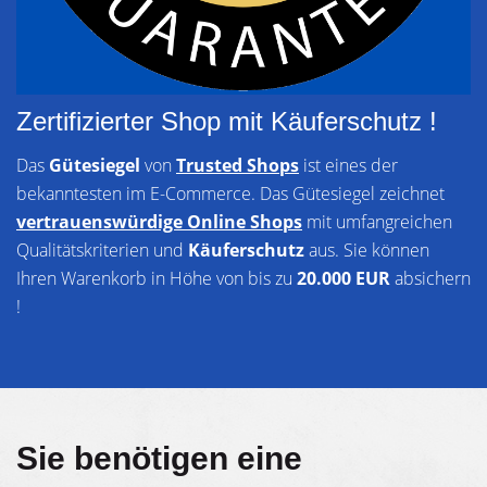
Zertifizierter Shop mit Käuferschutz !
Das
Gütesiegel
von
Trusted Shops
ist eines der
bekanntesten im E-Commerce. Das Gütesiegel zeichnet
vertrauenswürdige Online Shops
mit umfangreichen
Qualitätskriterien und
Käuferschutz
aus. Sie können
Ihren Warenkorb in Höhe von bis zu
20.000 EUR
absichern
!
Sie benötigen eine