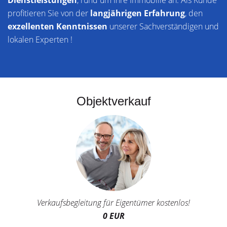
Dienstleistungen
, rund um Ihre Immobilie an. Als Kunde
profitieren Sie von der
langjährigen Erfahrung
, den
exzellenten Kenntnissen
unserer Sachverständigen und
lokalen Experten !
Objektverkauf
Verkaufsbegleitung für Eigentümer kostenlos!
0 EUR