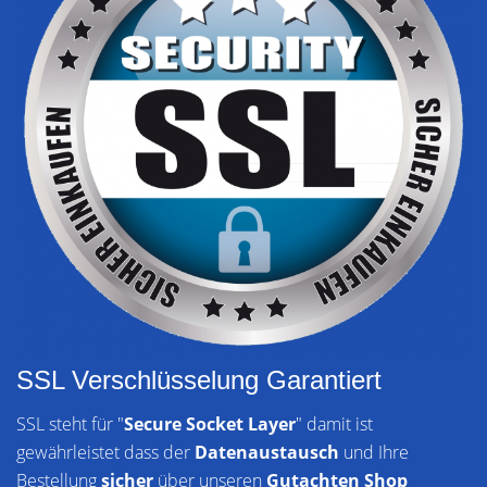
SSL Verschlüsselung Garantiert
SSL steht für "
Secure Socket Layer
" damit ist
gewährleistet dass der
Datenaustausch
und Ihre
Bestellung
sicher
über unseren
Gutachten Shop