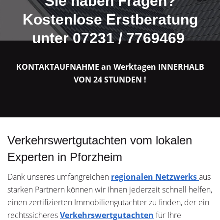
Sie haben Fragen?
Kostenlose Erstberatung
unter 07231 / 7769469
KONTAKTAUFNAHME an Werktagen INNERHALB
VON 24 STUNDEN !
Verkehrswertgutachten vom lokalen
Experten in Pforzheim
Dank unseres umfangreichen
regionalen Netzwerks
aus
starken Partnern können wir Ihnen jederzeit schnell helfen,
einen zertifizierten Immobiliengutachter zu finden, der ein
rechtssicheres
Verkehrswertgutachten
für Ihre