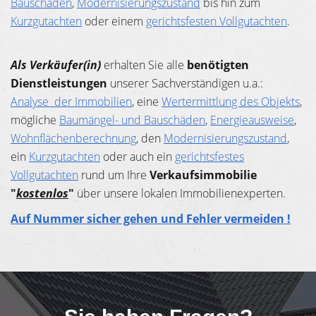
Bauschäden
,
Modernisierungszustand
bis hin zum
Kurzgutachten
oder einem
gerichtsfesten Vollgutachten
.
Als Verkäufer(in)
erhalten Sie alle
benötigten
Dienstleistungen
unserer Sachverständigen u.a.:
Analyse der Immobilien
, eine
Wertermittlung des Objekts
,
mögliche
Baumängel- und Bauschäden
,
Energieausweise
,
Wohnflächenberechnung
, den
Modernisierungszustand
,
ein
Kurzgutachten
oder auch ein
gerichtsfestes
Vollgutachten
rund um Ihre
Verkaufsimmobilie
"
kostenlos
"
über unsere lokalen Immobilienexperten.
Auf Nummer sicher gehen und Fehler vermeiden !