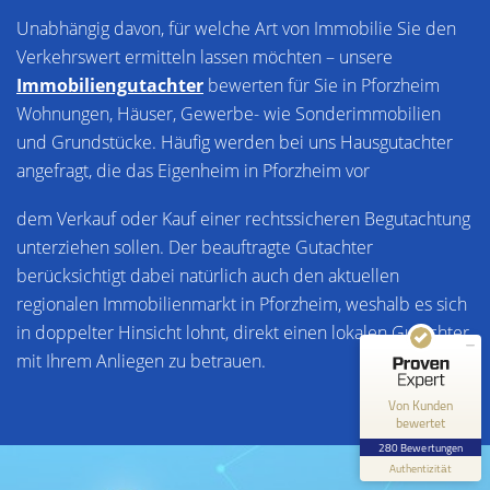
Unabhängig davon, für welche Art von Immobilie Sie den
Verkehrswert ermitteln lassen möchten – unsere
Immobiliengutachter
bewerten für Sie in Pforzheim
Wohnungen, Häuser, Gewerbe- wie Sonderimmobilien
und Grundstücke. Häufig werden bei uns Hausgutachter
angefragt, die das Eigenheim in Pforzheim vor
Kundenbewertungen und Erfahrungen zu
LG Lokale Gutachten UG (haftungsbeschränkt)
dem Verkauf oder Kauf einer rechtssicheren Begutachtung
unterziehen sollen. Der beauftragte Gutachter
SEHR GUT
100%
berücksichtigt dabei natürlich auch den aktuellen
Empfehlungen auf
ProvenExpert.com
4,85 / 5,00
regionalen Immobilienmarkt in Pforzheim, weshalb es sich
in doppelter Hinsicht lohnt, direkt einen lokalen Gutachter
250
30
mit Ihrem Anliegen zu betrauen.
Bewertungen auf
Bewertungen von 5
ProvenExpert.com
anderen Quellen
Von Kunden
bewertet
Blick aufs ProvenExpert-Profil werfen
280 Bewertungen
Authentizität
26.7.2026