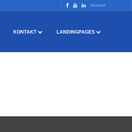
Warenkorb
KONTAKT
LANDINGPAGES
Kundenbewertungen und Erfahrungen zu
LG Lokale Gutachten UG (haftungsbeschränkt)