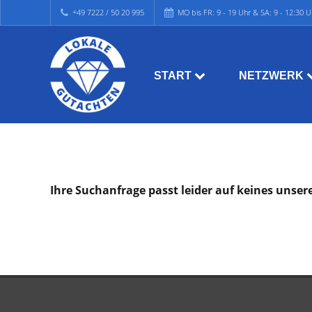
+49 7222 / 50 20 995
MO bis FR: 9 - 19 Uhr & SA: 9 - 12:30 U
START
NETZWERK
Ihre Suchanfrage passt leider auf keines unser